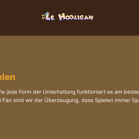
elen
 Wie jede Form der Unterhaltung funktioniert es am bes
ll Fan sind wir der Überzeugung, dass Spielen immer S