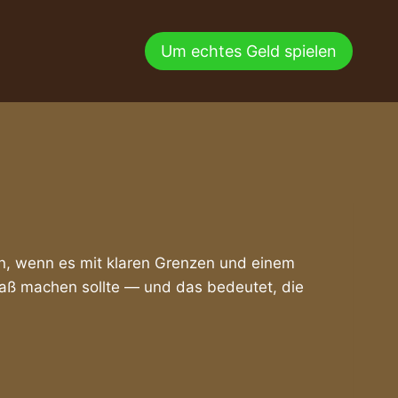
Um echtes Geld spielen
ten, wenn es mit klaren Grenzen und einem
paß machen sollte — und das bedeutet, die