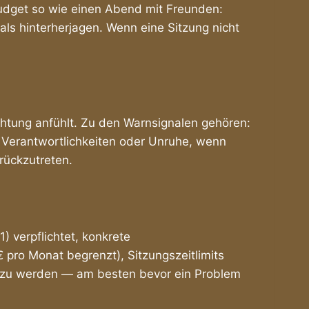
lbudget so wie einen Abend mit Freunden:
als hinterherjagen. Wenn eine Sitzung nicht
htung anfühlt. Zu den Warnsignalen gehören:
r Verantwortlichkeiten oder Unruhe, wenn
urückzutreten.
) verpflichtet, konkrete
 pro Monat begrenzt), Sitzungszeitlimits
zt zu werden — am besten bevor ein Problem